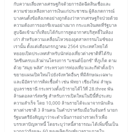
กับความเสี่ยงทางเศรษฐกิจด้วยการอัดฉีดสินเชื่อและ
ความช่วยเหลือทางการเงินแก่ประชาชน ผู้สังเกตการณ์
บางคนตั้งข้อสังเกตอย่างถูกต้องว่าหากเศรษฐกิจป่วยด้วย
ความต้องการออกซิเจนอย่างมาก กระแสเงินสดที่รัฐบาล
สูบฉีดเข้ามาก็เทียบได้กับการสูดอากาศบริสุทธิ์ในห้อง
เก่า สำหรับความเคลื่อนไหวของอุตสาหกรรมไมซ์ของ
เรานั้น ตั้งแต่เดือนกรกฎาคม 2564 ประเทศไทยได้
ทยอยเปิดประเทศสำหรับนักท่องเที่ยวต่างชาติที่ได้รับ
วัคซีนครบแล้วผ่านโครงการ “แซนด์บ็อกซ์” ที่ภูเก็ต ตาม
ด้วย “สมุย พลัส” กระทรวงการท่องเที่ยวและกีฬาตั้งเป้า
ขยายแผนเปิดใหม่ไปยังจังหวัดอื่นๆ ที่มีลักษณะเฉพาะ
และมีอัตราการติดเชื้อต่ำ เช่น พัทยา เชียงใหม่ ลำพูน
อุบลราชธานี กระทรวงตั้งเป้ารายได้ไว้ที่ 28.three พัน
ล้านดอลลาร์สหรัฐ สำหรับการเปิดใหม่ในปีนี้ที่ประสบ
ความสำเร็จ โดย 10,000 ล้านรายได้จะมาจากนักเดิน
ทางต่างชาติ 3 ล้านคน ในคำปราศรัยเมื่อวันจันทร์ นายก
รัฐมนตรียังสัญญาว่าจะดำเนินการอย่างรวดเร็วเพื่อ
บรรเทาปัญหาหนี้ โดยระบุว่าหนี้สาธารณะได้เพิ่มขึ้นเป็น
มากกว่าร้อยละ 60 ของผลิตภัณฑ์มวลรวมภายใน