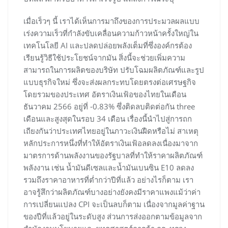
เมื่อเร็วๆ นี้ เราได้เห็นการมาถึงของการประมวลผลแบบ
เร่งความเร็วที่กำลังขับเคลื่อนความก้าวหน้าครั้งใหญ่ใน
เทคโนโลยี AI และปลดปล่อยพลังเต็มที่ซึ่งองค์กรต้อง
เรียนรู้วิธีใช้ประโยชน์จากมัน สิ่งนี้จะช่วยเพิ่มความ
สามารถในการผลิตของบริษัท ปรับโฉมผลิตภัณฑ์และรูป
แบบธุรกิจใหม่ ซึ่งจะส่งผลกระทบโดยตรงต่อเศรษฐกิจ
โดยรวมของประเทศ อัตราเงินเฟ้อของไทยในเดือน
ธันวาคม 2566 อยู่ที่ -0.83% ซึ่งติดลบติดต่อกัน three
เดือนและสูงสุดในรอบ 34 เดือน เรื่องนี้นำไปสู่การถก
เถียงกันว่าประเทศไทยอยู่ในภาวะเงินฝืดหรือไม่ สาเหตุ
หลักประการหนึ่งที่ทำให้อัตราเงินเฟ้อลดลงเนื่องมาจาก
มาตรการด้านพลังงานของรัฐบาลที่ทำให้ราคาผลิตภัณฑ์
พลังงาน เช่น น้ำมันดีเซลและน้ำมันเบนซิน E10 ลดลง
รวมถึงราคาอาหารที่ต่ำกว่าปีที่แล้ว อย่างไรก็ตาม เรา
อาจรู้สึกว่าผลิตภัณฑ์บางอย่างยังคงมีราคาแพงแม้ว่าค่า
การเปลี่ยนแปลง CPI จะเป็นลบก็ตาม เนื่องจากมูลค่าฐาน
ของปีที่แล้วอยู่ในระดับสูง ส่วนการส่งออกตามข้อมูลจาก