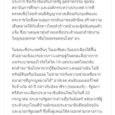
ประการ ซึ่งเกี่ยวข้องกับภาครัฐ อุตสาหกรรม ชุมชน
สถาบันการศึกษา และองค์กรระหว่างประเทศ การที่
พรรคเพื่อไทยทำสนธิสัญญาเฟาสเตียนกับกองทัพและ
พระราชวังเพื่อควบคุมการกลับมาของทักษิณ สร้างความ
เดือดดาลให้กับทั้งชาวไทยหัวก้าวหน้าและผู้สนับสนุนหัว
แข็ง ซึ่งบางคนเผาหุ่นจำลองเพื่อประท้วงนอกสำนักงาน
ใหญ่ของพรรค “เพื่อไทยทรยศคนไทย” ดร.
ในขณะที่ประเทศอื่นๆ ในเอเชียตะวันออกเฉียงใต้ฟื้น
ตัวอย่างแข็งแกร่งจากภาวะเศรษฐกิจตกตะลึงจากการ
แพร่ระบาดของไวรัสโควิด-19 แต่ประเทศไทยกลับ
ตกต่ำลง “ฉันไปหาพวกกู้ยืมเงินเพราะคนอย่างฉัน ไม่มี
ทรัพย์สินหรือเงินออม ไม่สามารถรับความช่วยเหลือจาก
ธนาคารที่ถูกกฎหมายได้” อาห์เจด คนขับมอเตอร์ไซค์
รับจ้างวัย 40 ปี กล่าวกับอัลจาซีรา (รอยเตอร์) – รัฐสภา
ศรีลังกาจะเลือกประธานาธิบดีคนใหม่ในวันที่ 20
กรกฎาคม ประธานรัฐสภากล่าวเมื่อวันจันทร์ หลังจากที่ผู้
ประท้วงบุกโจมตีบ้านพักของประธานาธิบดีคนปัจจุบัน
และนายกรัฐมนตรี ซึ่งทั้งคู่เสนอให้ลาออกท่ามกลางภาวะ