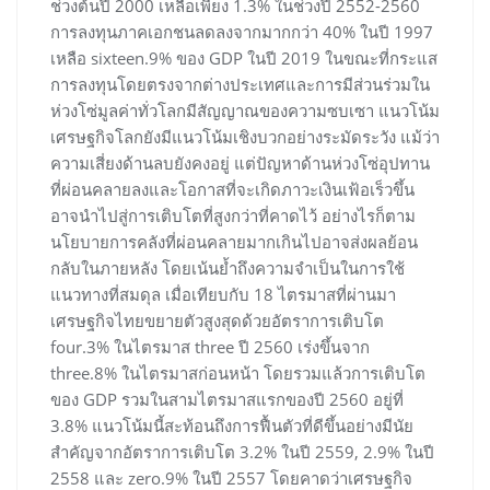
ช่วงต้นปี 2000 เหลือเพียง 1.3% ในช่วงปี 2552-2560
การลงทุนภาคเอกชนลดลงจากมากกว่า 40% ในปี 1997
เหลือ sixteen.9% ของ GDP ในปี 2019 ในขณะที่กระแส
การลงทุนโดยตรงจากต่างประเทศและการมีส่วนร่วมใน
ห่วงโซ่มูลค่าทั่วโลกมีสัญญาณของความซบเซา แนวโน้ม
เศรษฐกิจโลกยังมีแนวโน้มเชิงบวกอย่างระมัดระวัง แม้ว่า
ความเสี่ยงด้านลบยังคงอยู่ แต่ปัญหาด้านห่วงโซ่อุปทาน
ที่ผ่อนคลายลงและโอกาสที่จะเกิดภาวะเงินเฟ้อเร็วขึ้น
อาจนำไปสู่การเติบโตที่สูงกว่าที่คาดไว้ อย่างไรก็ตาม
นโยบายการคลังที่ผ่อนคลายมากเกินไปอาจส่งผลย้อน
กลับในภายหลัง โดยเน้นย้ำถึงความจำเป็นในการใช้
แนวทางที่สมดุล เมื่อเทียบกับ 18 ไตรมาสที่ผ่านมา
เศรษฐกิจไทยขยายตัวสูงสุดด้วยอัตราการเติบโต
four.3% ในไตรมาส three ปี 2560 เร่งขึ้นจาก
three.8% ในไตรมาสก่อนหน้า โดยรวมแล้วการเติบโต
ของ GDP รวมในสามไตรมาสแรกของปี 2560 อยู่ที่
3.8% แนวโน้มนี้สะท้อนถึงการฟื้นตัวที่ดีขึ้นอย่างมีนัย
สำคัญจากอัตราการเติบโต 3.2% ในปี 2559, 2.9% ในปี
2558 และ zero.9% ในปี 2557 โดยคาดว่าเศรษฐกิจ