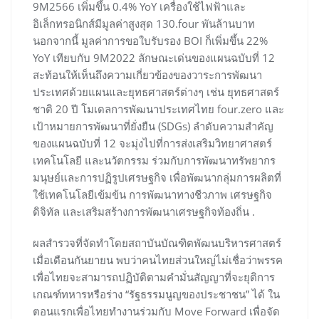
9M2566 เพิ่มขึ้น 0.4% YoY เครื่องใช้ไฟฟ้าและ
อิเล็กทรอนิกส์มีมูลค่าสูงสุด 130.four พันล้านบาท
นอกจากนี้ มูลค่าการขอใบรับรอง BOI ก็เพิ่มขึ้น 22%
YoY เทียบกับ 9M2022 ลักษณะเด่นของแผนฉบับที่ 12
สะท้อนให้เห็นถึงความเกี่ยวข้องของวาระการพัฒนา
ประเทศด้วยแผนและยุทธศาสตร์ต่างๆ เช่น ยุทธศาสตร์
ชาติ 20 ปี โมเดลการพัฒนาประเทศไทย four.zero และ
เป้าหมายการพัฒนาที่ยั่งยืน (SDGs) ลำดับความสำคัญ
ของแผนฉบับที่ 12 จะมุ่งไปที่การส่งเสริมวิทยาศาสตร์
เทคโนโลยี และนวัตกรรม ร่วมกับการพัฒนาทรัพยากร
มนุษย์และการปฏิรูปเศรษฐกิจ เพื่อพัฒนากลุ่มการผลิตที่
ใช้เทคโนโลยีเข้มข้น การพัฒนาทางชีวภาพ เศรษฐกิจ
ดิจิทัล และเสริมสร้างการพัฒนาเศรษฐกิจท้องถิ่น .
ผลสำรวจที่จัดทำโดยสถาบันบัณฑิตพัฒนบริหารศาสตร์
เมื่อเดือนกันยายน พบว่าคนไทยส่วนใหญ่ไม่เชื่อว่าพรรค
เพื่อไทยจะสามารถปฏิบัติตามคำมั่นสัญญาที่จะยุติการ
เกณฑ์ทหารหรือร่าง “รัฐธรรมนูญของประชาชน” ได้ ใน
ตอนแรกเพื่อไทยทำงานร่วมกับ Move Forward เพื่อจัด