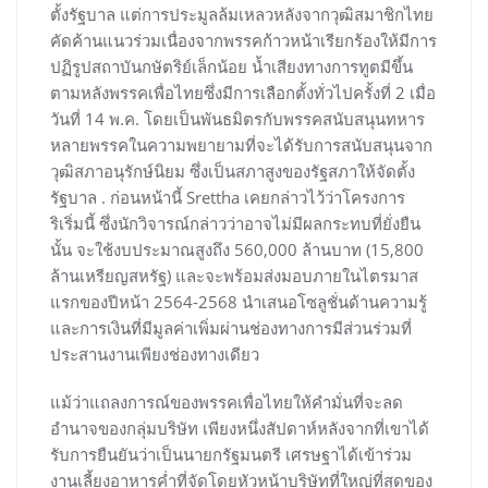
ตั้งรัฐบาล แต่การประมูลล้มเหลวหลังจากวุฒิสมาชิกไทย
คัดค้านแนวร่วมเนื่องจากพรรคก้าวหน้าเรียกร้องให้มีการ
ปฏิรูปสถาบันกษัตริย์เล็กน้อย น้ำเสียงทางการทูตมีขึ้น
ตามหลังพรรคเพื่อไทยซึ่งมีการเลือกตั้งทั่วไปครั้งที่ 2 เมื่อ
วันที่ 14 พ.ค. โดยเป็นพันธมิตรกับพรรคสนับสนุนทหาร
หลายพรรคในความพยายามที่จะได้รับการสนับสนุนจาก
วุฒิสภาอนุรักษ์นิยม ซึ่งเป็นสภาสูงของรัฐสภาให้จัดตั้ง
รัฐบาล . ก่อนหน้านี้ Srettha เคยกล่าวไว้ว่าโครงการ
ริเริ่มนี้ ซึ่งนักวิจารณ์กล่าวว่าอาจไม่มีผลกระทบที่ยั่งยืน
นั้น จะใช้งบประมาณสูงถึง 560,000 ล้านบาท (15,800
ล้านเหรียญสหรัฐ) และจะพร้อมส่งมอบภายในไตรมาส
แรกของปีหน้า 2564-2568 นำเสนอโซลูชั่นด้านความรู้
และการเงินที่มีมูลค่าเพิ่มผ่านช่องทางการมีส่วนร่วมที่
ประสานงานเพียงช่องทางเดียว
แม้ว่าแถลงการณ์ของพรรคเพื่อไทยให้คำมั่นที่จะลด
อำนาจของกลุ่มบริษัท เพียงหนึ่งสัปดาห์หลังจากที่เขาได้
รับการยืนยันว่าเป็นนายกรัฐมนตรี เศรษฐาได้เข้าร่วม
งานเลี้ยงอาหารค่ำที่จัดโดยหัวหน้าบริษัทที่ใหญ่ที่สุดของ