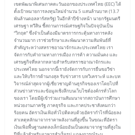
เขตพัฒนาพิเศษภาคตะวันออกของประเทศไทย (EEC) ได้
ตั้งเป้าหมายการลงทุนใหม่จำนวน 5 แสนล้านบาท (13.7
พันล้านดอลลาร์สหรัฐ) ในอีกห้าปีข้างหน้า นายกรัฐมนตรี
เศรษฐา ทวีสิน ชี้สถานการณ์เศรษฐกิจในปัจจุบันเป็น
“วิกฤต” ซึ่งจำเป็นต้องมีมาตรการกระตุ้นทางการคลัง
จำนวนมาก เราช่วยรักษาและพัฒนาความสัมพันธ์ที่
สำคัญระหว่างสหราชอาณาจักรและประเทศไทย เรา
จัดการกับคำถามทางการเมือง การค้า ความมั่นคง และ
เศรษฐกิจที่หลากหลายสำหรับสหราชอาณาจักรและ
ประเทศไทย นอกจากนี้เรายังจัดการกับการยื่นขอวีซ่า
และให้บริการด้านกงสุล รับข่าวสาร บทวิเคราะห์ และบท
วิจารณ์ล่าสุดจากผู้เชี่ยวชาญด้านธุรกิจของเราโดยไปที่
ส่วนข่าวสารและข้อมูลเชิงลึกบนเว็บไซต์องค์กรทั่วโลก
ของเรา โดยมีผู้เข้าร่วมงานสัมมนาจากสถาบันการศึกษา
หน่วยงานภาครัฐ ภาคธุรกิจ และภาคประชาสังคมกว่า
ร้อยคน อัตราเงินเฟ้อทั่วไปติดลบด้วยอัตรากำไรที่น้อยลง
สาเหตุหลักมาจากราคาพลังงานที่สูงขึ้น ในขณะที่อัตรา
เงินเฟ้อพื้นฐานลดลงเล็กน้อยอันเป็นผลมาจากฐานที่สูงใน
ปีที่แล้วสำหรับอาหารสำเร็จรูป แถลงการณ์ระบุ