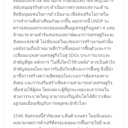
ตัดผมและช่างทำผม นอกจากนี้ยังมีบทบาทสำคัญในการ
สนับสนุนธุรกิจต่างๆ ดำเนินการตรวจสอบสถานะด้าน
สิทธิมนุษยชนในการดำเนินงาน เพื่อส่งเสริมโอกาสใน
การทำงานที่เท่าเทียมกันมากขึ้น นอกจากนี้ UNDP จะ
ตรวจสอบผลกระทบของแผนฟื้นฟูเศรษฐกิจมูลค่า 4 แสน
ล้านบาท ตามคำร้องขอของสภาพัฒนาการเศรษฐกิจและ
สังคมแห่งชาติ ไม่เพียงแต่ในแง่ของการสร้างงานเท่านั้น
แต่ยังรวมถึงเป้าหมายที่กว้างขึ้นของการฟื้นตัวและการ
เปลี่ยนแปลงทางเศรษฐกิจไปสู่ SDGs ประการแรกและ
สำคัญที่สุด หลักการ “ไม่ทิ้งใครไว้ข้างหลัง” ควรเป็นหัวใจ
สำคัญของนโยบายการรับมือวิกฤติและการฟื้นฟู สิ่งนี้นำ
มาซึ่งการสร้างความยืดหยุ่นในระบบการคุ้มครองทาง
สังคม และการเสริมสร้างขีดความสามารถทางเศรษฐกิจ
เพื่อช่วยให้ผู้คน โดยเฉพาะผู้ที่ถูกละเลยและยากจนใน
ช่วงการระบาดใหญ่ สามารถเจริญเติบโตได้ดีกว่าเพียง
อยู่รอดเมื่อเผชิญกับการหยุดชะงักทั่วโลก
2546 ข้อตกลงนี้จำกัดเฉพาะสินค้าเกษตร โดยมีแผนจะ
ลงนามเขตการค้าเสรีที่ครอบคลุมมากขึ้นภายในปี พ.ศ.