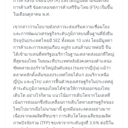
การค้าเสรีอาเซียน (AFTA) และได้ปฏิบัติตามข้อตกลง
การค้าเสรี ข้อตกลงเขตการค้าเสรีจีน-ไทย (FTA) เริ่มขึ้น
ในเดือนตุลาคม พ.ศ.
เขากล่าวว่านโยบายดังกล่าวจะส่งเสริมความเชื่อมโยง
และการพัฒนาเศรษฐกิจระดับภูมิภาคบนพื้นฐานที่ยั่งยืน
ปัจจุบันประเทศไทยมี SEZ ทั้งหมด 10 แห่ง โดยมีมูลค่า
การค้าและการลงทุนเกือบ eight แสนล้านบาทต่อปี จีน
ได้เข้ามาแทนที่สหรัฐอเมริกาในฐานะตลาดส่งออกที่ใหญ่
ที่สุดของไทย ในขณะที่ประเทศหลังยังคงครองตำแหน่ง
ซัพพลายเออร์รายใหญ่อันดับสอง (รองจากญี่ปุ่น) แม้ว่า
ตลาดหลักดั้งเดิมของประเทศไทยได้แก่ อเมริกาเหนือ
ญี่ปุ่น และยุโรป แต่การฟื้นตัวของเศรษฐกิจในประเทศคู่
ค้าระดับภูมิภาคของไทยได้ช่วยให้การส่งออกของไทย
เติบโต อย่างไรก็ตาม แนวโน้มการเติบโตจากโมเดลที่
เน้นการส่งออกซึ่งขับเคลื่อนการเติบโตทางเศรษฐกิจของ
ไทยไปมากเมื่อไม่นานมานี้ ดูเหมือนจะลดลงอย่างมาก
เนื่องจากผลผลิตที่ซบเซา การเติบโตโดยเฉลี่ยของผลิต
ภาพปัจจัยรวม (TFP) ซบเซาจากระดับสูงที่ 3.6% ต่อปีใน