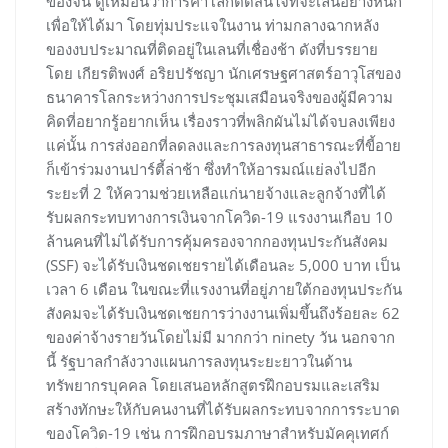
ของจีน ดูเหมือนว่าการค้าโลกตัดสินใจที่จะเล่นอย่างหนัก
เพื่อให้ได้มา โดยทุ่มประแจในงาน ท่ามกลางฉากหลัง
ของงบประมาณที่ติดอยู่ในเลนที่เชื่องช้า ดังที่บรรยาย
โดย เกียรติพงศ์ อริยปรัชญา นักเศรษฐศาสตร์อาวุโสของ
ธนาคารโลกระหว่างการประชุมเสมือนจริงของผู้มีความ
คิดที่อยากรู้อยากเห็น เรื่องราวที่พลิกผันไม่ได้จบลงเพียง
แค่นั้น การส่งออกที่ลดลงและการลงทุนสาธารณะที่ขี้อาย
ก็เข้าร่วมงานปาร์ตี้ล่าช้า ซึ่งทำให้อารมณ์แย่ลงไปอีก
ระยะที่ 2 ให้ความช่วยเหลือแก่นายจ้างและลูกจ้างที่ได้
รับผลกระทบทางการเงินจากโควิด-19 แรงงานเกือบ 10
ล้านคนที่ไม่ได้รับการคุ้มครองจากกองทุนประกันสังคม
(SSF) จะได้รับเงินชดเชยรายได้เดือนละ 5,000 บาท เป็น
เวลา 6 เดือน ในขณะที่แรงงานที่อยู่ภายใต้กองทุนประกัน
สังคมจะได้รับเงินชดเชยการว่างงานเพิ่มขึ้นถึงร้อยละ 62
ของค่าจ้างรายวันโดยไม่มี มากกว่า ninety วัน นอกจาก
นี้ รัฐบาลกำลังวางแผนการลงทุนระยะยาวในด้าน
ทรัพยากรบุคคล โดยเสนอหลักสูตรฝึกอบรมและเสริม
สร้างทักษะให้กับคนงานที่ได้รับผลกระทบจากการระบาด
ของโควิด-19 เช่น การฝึกอบรมภาษาสำหรับมัคคุเทศก์