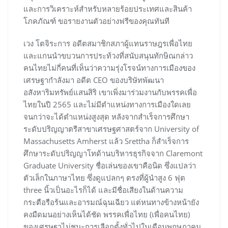
และการวิเคราะห์สำหรับหลายร้อยประเทศและสินค้า
โภคภัณฑ์ ขอรายงานตัวอย่างฟรีของคุณทันที
เวง โตจิระการ อดีตสมาชิกสภาผู้แทนราษฎรเพื่อไทย
และแกนนำขบวนการประท้วงที่สนับสนุนทักษิณกล่าว
คนไทยไม่กี่คนที่เห็นว่าความรุ่งโรจน์ทางการเมืองของ
เศรษฐากำลังมา อดีต CEO ของบริษัทพัฒนา
อสังหาริมทรัพย์แสนสิริ เขาเพิ่งมาร่วมงานกับพรรคเพื่อ
ไทยในปี 2565 และไม่มีตำแหน่งทางการเมืองใดเลย
จนกว่าจะได้ตำแหน่งสูงสุด หลังจากสำเร็จการศึกษา
ระดับปริญญาตรีสาขาเศรษฐศาสตร์จาก University of
Massachusetts Amherst แล้ว Srettha ก็สำเร็จการ
ศึกษาระดับปริญญาโทด้านบริหารธุรกิจจาก Claremont
Graduate University ชื่อเล่นของเขาคือนิด ซึ่งแปลว่า
ตัวเล็กในภาษาไทย ซึ่งดูแปลกๆ ตรงที่ผู้นำสูง 6 ฟุต
three นิ้วเป็นอะไรก็ได้ และมีชื่อเสียงในด้านความ
กระตือรือร้นและอารมณ์ฉุนเฉียว แต่หนทางข้างหน้ายัง
คงมืดมนอย่างเห็นได้ชัด พรรคเพื่อไทย (เพื่อคนไทย)
ของเศรษฐาไม่ชนะการเลือกตั้งทั่วไปในเดือนพฤษภาคม