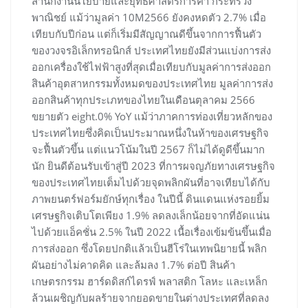
สำนักงานนโยบายและยุทธศาสตร์การค้า กระทรวง
พาณิชย์ แม้ว่ามูลค่า 10M2566 ยังคงหดตัว 2.7% เมื่อ
เทียบกับปีก่อน แต่ก็เริ่มมีสัญญาณดีขึ้นจากการฟื้นตัว
ของวงจรอิเล็กทรอนิกส์ ประเทศไทยยังมีส่วนแบ่งการส่ง
ออกเครื่องใช้ไฟฟ้าสูงที่สุดเมื่อเทียบกับมูลค่าการส่งออก
สินค้าอุตสาหกรรมทั้งหมดของประเทศไทย มูลค่าการส่ง
ออกสินค้าทุกประเภทของไทยในเดือนตุลาคม 2566
ขยายตัว eight.0% YoY แม้ว่าภาคการท่องเที่ยวหลักของ
ประเทศไทยซึ่งคิดเป็นประมาณหนึ่งในห้าของเศรษฐกิจ
จะฟื้นตัวขึ้น แต่แนวโน้มในปี 2567 ก็ไม่ได้ดูดีขึ้นมาก
นัก ยินดีต้อนรับเข้าสู่ปี 2023 ที่การผจญภัยทางเศรษฐกิจ
ของประเทศไทยเต็มไปด้วยจุดพลิกผันที่อาจเทียบได้กับ
ภาพยนตร์ฟอร์มยักษ์ทุกเรื่อง ในปีนี้ ดินแดนแห่งรอยยิ้ม
เศรษฐกิจเติบโตเพียง 1.9% ลดลงเล็กน้อยจากที่อัดแน่น
ไปด้วยแอ็คชั่น 2.5% ในปี 2022 เนื้อเรื่องเข้มข้นขึ้นเมื่อ
การส่งออก ซึ่งโดยปกติแล้วเป็นฮีโร่ในเทพนิยายนี้ พลิก
ผันอย่างไม่คาดคิด และล้มลง 1.7% ต่อปี สินค้า
เกษตรกรรม ฮาร์ดดิสก์ไดรฟ์ พลาสติก โลหะ และเหล็ก
ล้วนเผชิญกับผลร้ายจากยอดขายในต่างประเทศที่ลดลง