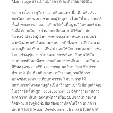
Main Stage และเป้าหมายการท่องเที่ยวอย่างยั่งยืน
ธนาคารโลกระบุในรายงานที่เผยแพร่เมื่อเดือนที่แล้วว่า
สองในสามของเยาวชนและผู้ใหญ่ชาวไทย “ต่ำกว่าเกณฑ์
ขั้นต่ำของการอ่านออกเขียนได้ขั้นพื้นฐาน” ในขณะที่สาม
ในสี่มีทักษะในการอ่านออกเขียนแบบดิจิทัลต่ำ นัก
วิจารณ์กล่าวว่าผู้นำทางทหารของไทยหันเหความสนใจ
จากนักลงทุนทั่วโลกมานานหลายปี พึ่งพาการเติบโตทาง
เศรษฐกิจของจีนมากเกินไป และใช้ศักยภาพของเยาวชน
ไทยอย่างสุรุ่ยสุร่ายโดยละเลยการจัดหาเงินทุนให้กับ
ระบบการศึกษาที่สามารถผลิตแรงงานที่เหมาะสมกับยุค
ดิจิทัล เศรษฐา ทวีสิน นายกรัฐมนตรีของไทย ซึ่งเข้ารับ
ตำแหน่งเมื่อเดือนสิงหาคม หลังจากอยู่ภายใต้การ
ปกครองของทหารเกือบทศวรรษ ได้ประกาศให้
สถานการณ์ทางเศรษฐกิจเป็น “วิกฤต” เข้าถึงข้อมูลสำคัญ
ในเวลาอันสั้นที่สุด FocusEconomics จัดทำรายงานการ
คาดการณ์ที่เป็นเอกฉันท์หลายร้อยฉบับจากหน่วยงาน
วิจัยทางเศรษฐกิจที่มีชื่อเสียงมากที่สุดในโลก ธนาคาร
พัฒนาเอเชีย (Asian Development Bank) ปรับลดคาด