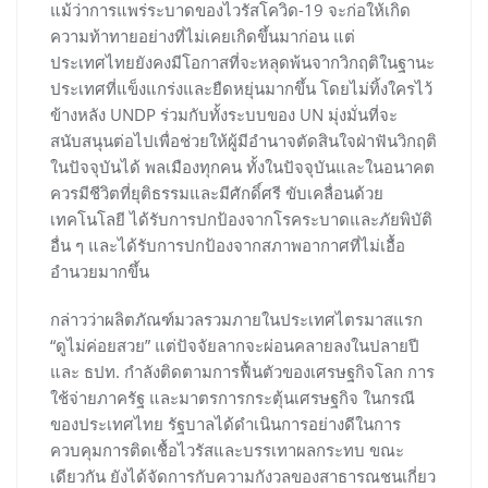
แม้ว่าการแพร่ระบาดของไวรัสโควิด-19 จะก่อให้เกิด
ความท้าทายอย่างที่ไม่เคยเกิดขึ้นมาก่อน แต่
ประเทศไทยยังคงมีโอกาสที่จะหลุดพ้นจากวิกฤติในฐานะ
ประเทศที่แข็งแกร่งและยืดหยุ่นมากขึ้น โดยไม่ทิ้งใครไว้
ข้างหลัง UNDP ร่วมกับทั้งระบบของ UN มุ่งมั่นที่จะ
สนับสนุนต่อไปเพื่อช่วยให้ผู้มีอำนาจตัดสินใจฝ่าฟันวิกฤติ
ในปัจจุบันได้ พลเมืองทุกคน ทั้งในปัจจุบันและในอนาคต
ควรมีชีวิตที่ยุติธรรมและมีศักดิ์ศรี ขับเคลื่อนด้วย
เทคโนโลยี ได้รับการปกป้องจากโรคระบาดและภัยพิบัติ
อื่น ๆ และได้รับการปกป้องจากสภาพอากาศที่ไม่เอื้อ
อำนวยมากขึ้น
กล่าวว่าผลิตภัณฑ์มวลรวมภายในประเทศไตรมาสแรก
“ดูไม่ค่อยสวย” แต่ปัจจัยลากจะผ่อนคลายลงในปลายปี
และ ธปท. กำลังติดตามการฟื้นตัวของเศรษฐกิจโลก การ
ใช้จ่ายภาครัฐ และมาตรการกระตุ้นเศรษฐกิจ ในกรณี
ของประเทศไทย รัฐบาลได้ดำเนินการอย่างดีในการ
ควบคุมการติดเชื้อไวรัสและบรรเทาผลกระทบ ขณะ
เดียวกัน ยังได้จัดการกับความกังวลของสาธารณชนเกี่ยว