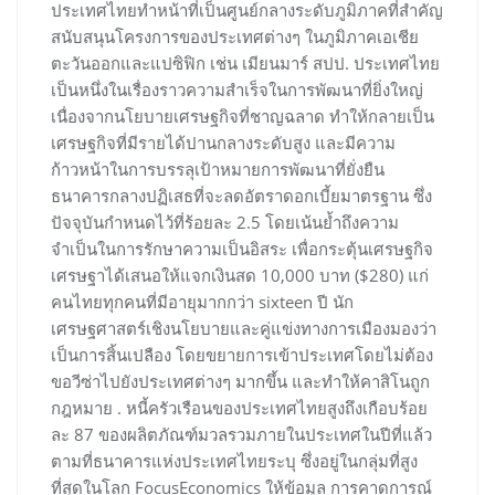
ประเทศไทยทำหน้าที่เป็นศูนย์กลางระดับภูมิภาคที่สำคัญ
สนับสนุนโครงการของประเทศต่างๆ ในภูมิภาคเอเชีย
ตะวันออกและแปซิฟิก เช่น เมียนมาร์ สปป. ประเทศไทย
เป็นหนึ่งในเรื่องราวความสำเร็จในการพัฒนาที่ยิ่งใหญ่
เนื่องจากนโยบายเศรษฐกิจที่ชาญฉลาด ทำให้กลายเป็น
เศรษฐกิจที่มีรายได้ปานกลางระดับสูง และมีความ
ก้าวหน้าในการบรรลุเป้าหมายการพัฒนาที่ยั่งยืน
ธนาคารกลางปฏิเสธที่จะลดอัตราดอกเบี้ยมาตรฐาน ซึ่ง
ปัจจุบันกำหนดไว้ที่ร้อยละ 2.5 โดยเน้นย้ำถึงความ
จำเป็นในการรักษาความเป็นอิสระ เพื่อกระตุ้นเศรษฐกิจ
เศรษฐาได้เสนอให้แจกเงินสด 10,000 บาท ($280) แก่
คนไทยทุกคนที่มีอายุมากกว่า sixteen ปี นัก
เศรษฐศาสตร์เชิงนโยบายและคู่แข่งทางการเมืองมองว่า
เป็นการสิ้นเปลือง โดยขยายการเข้าประเทศโดยไม่ต้อง
ขอวีซ่าไปยังประเทศต่างๆ มากขึ้น และทำให้คาสิโนถูก
กฎหมาย . หนี้ครัวเรือนของประเทศไทยสูงถึงเกือบร้อย
ละ 87 ของผลิตภัณฑ์มวลรวมภายในประเทศในปีที่แล้ว
ตามที่ธนาคารแห่งประเทศไทยระบุ ซึ่งอยู่ในกลุ่มที่สูง
ที่สุดในโลก FocusEconomics ให้ข้อมูล การคาดการณ์