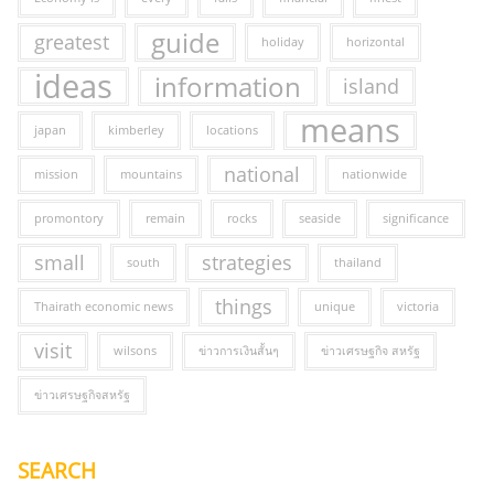
guide
greatest
holiday
horizontal
ideas
information
island
means
japan
kimberley
locations
national
mission
mountains
nationwide
promontory
remain
rocks
seaside
significance
small
strategies
south
thailand
things
Thairath economic news
unique
victoria
visit
wilsons
ข่าวการเงินสั้นๆ
ข่าวเศรษฐกิจ สหรัฐ
ข่าวเศรษฐกิจสหรัฐ
SEARCH