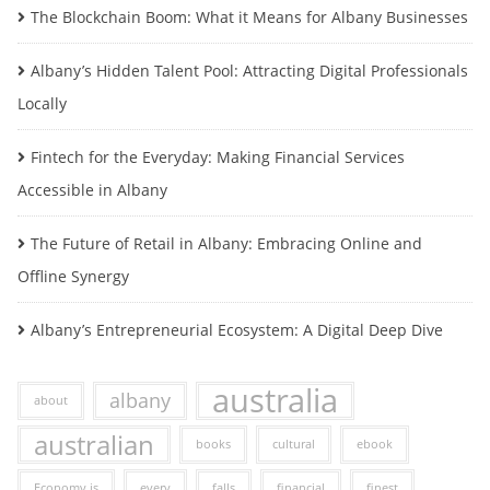
The Blockchain Boom: What it Means for Albany Businesses
Albany’s Hidden Talent Pool: Attracting Digital Professionals
Locally
Fintech for the Everyday: Making Financial Services
Accessible in Albany
The Future of Retail in Albany: Embracing Online and
Offline Synergy
Albany’s Entrepreneurial Ecosystem: A Digital Deep Dive
australia
albany
about
australian
books
cultural
ebook
Economy is
every
falls
financial
finest