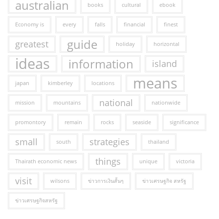
australian
books
cultural
ebook
Economy is
every
falls
financial
finest
guide
greatest
holiday
horizontal
ideas
information
island
means
japan
kimberley
locations
national
mission
mountains
nationwide
promontory
remain
rocks
seaside
significance
small
strategies
south
thailand
things
Thairath economic news
unique
victoria
visit
wilsons
ข่าวการเงินสั้นๆ
ข่าวเศรษฐกิจ สหรัฐ
ข่าวเศรษฐกิจสหรัฐ