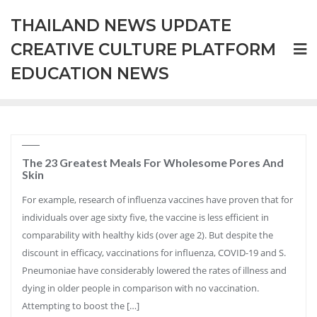
Skip
THAILAND NEWS UPDATE
to
content
CREATIVE CULTURE PLATFORM
EDUCATION NEWS
The 23 Greatest Meals For Wholesome Pores And
Skin
For example, research of influenza vaccines have proven that for
individuals over age sixty five, the vaccine is less efficient in
comparability with healthy kids (over age 2). But despite the
discount in efficacy, vaccinations for influenza, COVID-19 and S.
Pneumoniae have considerably lowered the rates of illness and
dying in older people in comparison with no vaccination.
Attempting to boost the […]