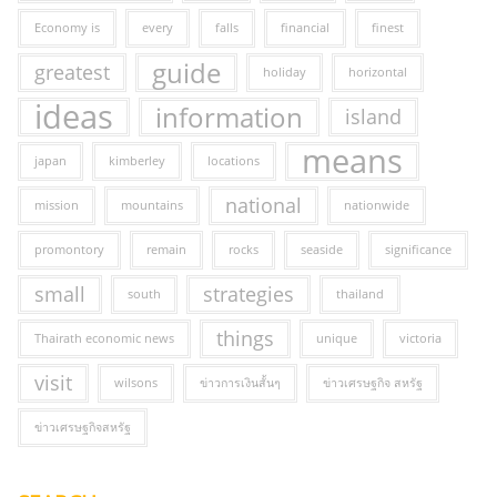
Economy is
every
falls
financial
finest
guide
greatest
holiday
horizontal
ideas
information
island
means
japan
kimberley
locations
national
mission
mountains
nationwide
promontory
remain
rocks
seaside
significance
small
strategies
south
thailand
things
Thairath economic news
unique
victoria
visit
wilsons
ข่าวการเงินสั้นๆ
ข่าวเศรษฐกิจ สหรัฐ
ข่าวเศรษฐกิจสหรัฐ