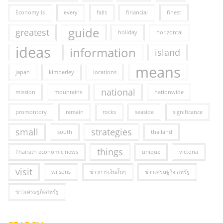
Economy is
every
falls
financial
finest
guide
greatest
holiday
horizontal
ideas
information
island
means
japan
kimberley
locations
national
mission
mountains
nationwide
promontory
remain
rocks
seaside
significance
small
strategies
south
thailand
things
Thairath economic news
unique
victoria
visit
wilsons
ข่าวการเงินสั้นๆ
ข่าวเศรษฐกิจ สหรัฐ
ข่าวเศรษฐกิจสหรัฐ