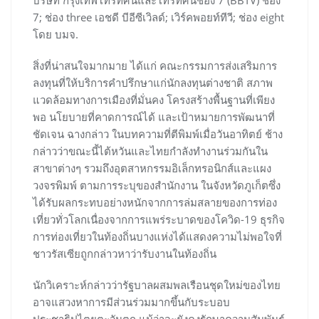
บริษัท กรุงเทพโทรทัศน์และโทรทัศน์ช่อง 7 (BBTV) ช่อง
7; ช่อง three เอชดี บีอีซีเวิลด์; เวิร์คพอยท์ทีวี; ช่อง eight
โดย บมจ.
สิ่งที่น่าสนใจมากมาย ได้แก่ คณะกรรมการส่งเสริมการ
ลงทุนที่ให้บริการคำปรึกษาแก่นักลงทุนต่างชาติ สภาพ
แวดล้อมทางการเมืองที่มั่นคง โครงสร้างพื้นฐานที่เพียง
พอ นโยบายที่คาดการณ์ได้ และเป้าหมายการพัฒนาที่
ชัดเจน ฉางกล่าว ในบทความที่ตีพิมพ์เมื่อวันอาทิตย์ ช้าง
กล่าวว่าขณะนี้ไต้หวันและไทยกำลังทำงานร่วมกันใน
สาขาต่างๆ รวมถึงอุตสาหกรรมอิเล็กทรอนิกส์และแผง
วงจรพิมพ์ ตามการระบุของสำนักงาน ในจังหวัดภูเก็ตซึ่ง
ได้รับผลกระทบอย่างหนักจากการล่มสลายของการท่อง
เที่ยวทั่วโลกเนื่องจากการแพร่ระบาดของโควิด-19 ธุรกิจ
การท่องเที่ยวในท้องถิ่นบางแห่งได้แสดงความไม่พอใจที่
ชาวรัสเซียถูกกล่าวหาว่ารับงานในท้องถิ่น
นักวิเคราะห์กล่าวว่ารัฐบาลผสมพลเรือนชุดใหม่ของไทย
อาจแสวงหาการมีส่วนร่วมมากขึ้นกับระบอบ