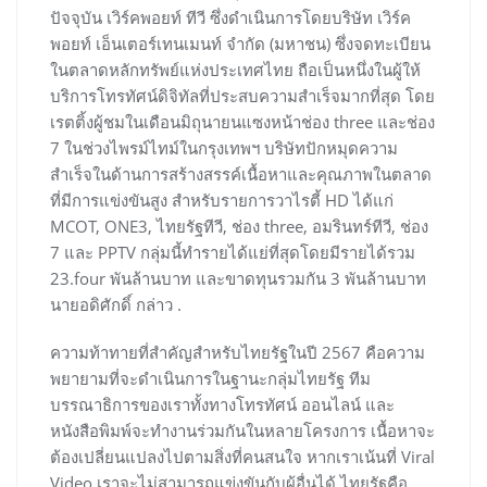
ปัจจุบัน เวิร์คพอยท์ ทีวี ซึ่งดำเนินการโดยบริษัท เวิร์ค
พอยท์ เอ็นเตอร์เทนเมนท์ จำกัด (มหาชน) ซึ่งจดทะเบียน
ในตลาดหลักทรัพย์แห่งประเทศไทย ถือเป็นหนึ่งในผู้ให้
บริการโทรทัศน์ดิจิทัลที่ประสบความสำเร็จมากที่สุด โดย
เรตติ้งผู้ชมในเดือนมิถุนายนแซงหน้าช่อง three และช่อง
7 ในช่วงไพรม์ไทม์ในกรุงเทพฯ บริษัทปักหมุดความ
สำเร็จในด้านการสร้างสรรค์เนื้อหาและคุณภาพในตลาด
ที่มีการแข่งขันสูง สำหรับรายการวาไรตี้ HD ได้แก่
MCOT, ONE3, ไทยรัฐทีวี, ช่อง three, อมรินทร์ทีวี, ช่อง
7 และ PPTV กลุ่มนี้ทำรายได้แย่ที่สุดโดยมีรายได้รวม
23.four พันล้านบาท และขาดทุนรวมกัน 3 พันล้านบาท
นายอดิศักดิ์ กล่าว .
ความท้าทายที่สำคัญสำหรับไทยรัฐในปี 2567 คือความ
พยายามที่จะดำเนินการในฐานะกลุ่มไทยรัฐ ทีม
บรรณาธิการของเราทั้งทางโทรทัศน์ ออนไลน์ และ
หนังสือพิมพ์จะทำงานร่วมกันในหลายโครงการ เนื้อหาจะ
ต้องเปลี่ยนแปลงไปตามสิ่งที่คนสนใจ หากเราเน้นที่ Viral
Video เราจะไม่สามารถแข่งขันกับผู้อื่นได้ ไทยรัฐคือ