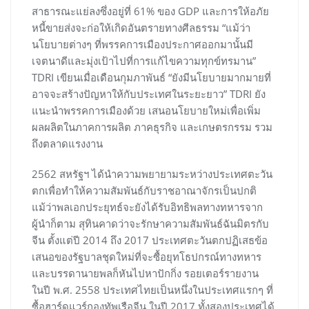
สาธารณะแย่ลงซึ่งอยู่ที่ 61% ของ GDP และการให้อภัย
หนี้ขายส่งจะก่อให้เกิดอันตรายทางศีลธรรม “แม้ว่า
นโยบายต่างๆ ที่พรรคการเมืองประกาศออกมานั้นมี
เจตนาดีและมุ่งเป้าไปที่การแก้ไขความทุกข์ทรมาน”
TDRI เขียนเมื่อเดือนกุมภาพันธ์ “ยังมีนโยบายมากมายที่
อาจจะสร้างปัญหาให้กับประเทศในระยะยาว” TDRI ยัง
แนะนำพรรคการเมืองด้วย เสนอนโยบายใหม่เพื่อเพิ่ม
ผลผลิตในภาคการผลิต ภาคธุรกิจ และเกษตรกรรม รวม
ถึงตลาดแรงงาน
2562 สหรัฐฯ ได้นำความพยายามระหว่างประเทศตะวัน
ตกเพื่อทำให้ความสัมพันธ์กับราชอาณาจักรเป็นปกติ
แม้ว่าพลเอกประยุทธ์จะยังได้รับอิทธิพลทางทหารจาก
ผู้นำก็ตาม สุทินคาดว่าจะรักษาความสัมพันธ์ฉันมิตรกับ
จีน ตั้งแต่ปี 2014 ถึง 2017 ประเทศตะวันตกปฏิเสธข้อ
เสนอของรัฐบาลชุดใหม่ที่จะซื้อยุทโธปกรณ์ทางทหาร
และบรรดานายพลก็หันไปหาปักกิ่ง รอยเตอร์รายงาน
ในปี พ.ศ. 2558 ประเทศไทยเป็นหนึ่งในประเทศแรกๆ ที่
ซื้อฮาร์ดแวร์กองทัพเรือจีน ในปี 2017 ทั้งสองประเทศได้