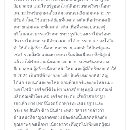
สื่อมวลชน และไทยรัฐออนไลน์คือมวลชนจริงๆ เนื้อหา
เหมาะสำหรับทุกคนตั้งแต่มวลชนจนถึงกลุ่มเฉพาะ เรา
ปรับตัวโดยใช้แบรนด์ย่อยที่แตกต่างกันเพื่อกำหนดเป้า
หมายกลุ่มเฉพาะที่แตกต่างกัน เพื่อที่จะตอบสนองผู้
บริโภคและบรรลุเป้าหมายทางธุรกิจของเราไปพร้อมๆ
กัน เราไม่สามารถมีจำนวนมากได้ การระบาดของโควิด
ทำให้เกิดผู้สร้างเนื้อหาหลายราย และทำให้อินฟลูเอน
เซอร์ รวมถึงนักแสดงบางคน เริ่มผลิตเนื้อหา ซึ่งพิสูจน์
แล้วว่าได้รับความนิยมอย่างมาก การแข่งขันระหว่าง
สื่อมวลชน ผู้สร้างเนื้อหาหน้าใหม่ และผู้มีอิทธิพลจะทำให้
ปี 2024 เป็นปีที่ท้าทายอย่างยิ่ง สินค้าส่งออกที่สำคัญ
ได้แก่ รถยนต์และอะไหล่ คอมพิวเตอร์และอะไหล่ แผง
วงจรไฟฟ้า เครื่องใช้ไฟฟ้า พลาสติกปฐมภูมิ เคมีภัณฑ์
ผลิตภัณฑ์ปิโตรเคมี เครื่องประดับ เสื้อผ้าสำเร็จรูป
รองเท้า ยาง เฟอร์นิเจอร์ อาหารทะเลแปรรูป และ
กระป๋อง สินค้า ข้าว มันสำปะหลัง ฯลฯ เขากล่าวว่า
ตำแหน่งที่ชาญฉลาดของแต่ละช่องนั้นสอดคล้องกับ
คุณภาพของเนื้อหา เนื่องจากจะดึงดูดไม่เพียงแต่ผู้ชม