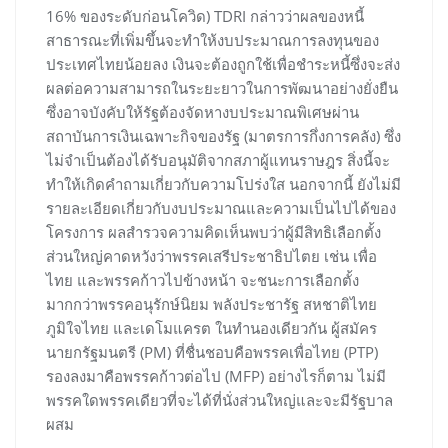
16% ของระดับก่อนโควิด) TDRI กล่าวว่าผลของหนี้
สาธารณะที่เพิ่มขึ้นจะทำให้งบประมาณการลงทุนของ
ประเทศไทยน้อยลง เงินจะต้องถูกใช้เพื่อชำระหนี้ซึ่งจะส่ง
ผลต่อความสามารถในระยะยาวในการพัฒนาอย่างยั่งยืน
ซึ่งอาจบังคับให้รัฐต้องจัดหางบประมาณพิเศษผ่าน
สถาบันการเงินเฉพาะกิจของรัฐ (มาตรการกึ่งการคลัง) ซึ่ง
ไม่จำเป็นต้องได้รับอนุมัติจากสภาผู้แทนราษฎร สิ่งนี้จะ
ทำให้เกิดคำถามเกี่ยวกับความโปร่งใส นอกจากนี้ ยังไม่มี
รายละเอียดเกี่ยวกับงบประมาณและความเป็นไปได้ของ
โครงการ ผลสำรวจความคิดเห็นพบว่าผู้มีสิทธิเลือกตั้ง
ส่วนใหญ่คาดหวังว่าพรรคเสรีประชาธิปไตย เช่น เพื่อ
ไทย และพรรคก้าวไปข้างหน้า จะชนะการเลือกตั้ง
มากกว่าพรรคอนุรักษ์นิยม พลังประชารัฐ สหชาติไทย
ภูมิใจไทย และเดโมแครต ในทำนองเดียวกัน ผู้สมัคร
นายกรัฐมนตรี (PM) ที่ชื่นชอบคือพรรคเพื่อไทย (PTP)
รองลงมาคือพรรคก้าวต่อไป (MFP) อย่างไรก็ตาม ไม่มี
พรรคใดพรรคเดียวที่จะได้ที่นั่งส่วนใหญ่และจะมีรัฐบาล
ผสม