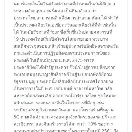
นมาร์และอินโดจีนฝรั่งเศส ตามที่กำหนดในสนธิสัญญา
ระหว่างอังกฤษและฝรั่งเศส เป็นที่น่าสังเกตว่า
ประเทศไทยสามารถหลีกเลี่ยงการล่าอาณานิคมได้ ทำให้
เป็นประเทศเดียวในเอเชียตะวันออกเฉียงใต้ที่ทำเช่นนั้น
ได้ ในสมัยรัชกาลที่ four ซึ่งเริ่มขึ้นในปลายศตวรรษที่
19 ประเทศไทยเริ่มเปิดใจรับโลกภายนอก พระบาท
สมเด็จพระจุลจอมเกล้าเจ้าอยู่หัวทรงรับอิทธิพลจากตะวัน
ตกและดำเนินการปฏิรูปสังคมตามประสบการณ์ของ
พระองค์ ในเดือนมิถุนายน พ.ศ. 2475 พรรค
ประชาธิปัตย์ได้ทำรัฐประหาร ซึ่งนำไปสู่การเปลี่ยนจาก
ระบอบสมบูรณาญาสิทธิราชย์ไปสู่ระบอบกษัตริย์ตาม
รัฐธรรมนูญ ประเทศนี้เปลี่ยนชื่อเป็นประเทศไทยอย่าง
เป็นทางการในปี พ.ศ. เรย์มอนด์ อาจารย์มหาวิทยาลัย
แห่งชาติออสเตรเลีย คาดการณ์ว่ารัฐบาลไทยชุดใหม่จะ
สนับสนุนการลงทุนของจีนในโครงการที่มีอยู่ เช่น
ระเบียงเศรษฐกิจภาคตะวันออก และโครงสร้างพื้นฐาน
5G ทางเดินดังกล่าวครอบคลุมจังหวัดระยอง ชลบุรี และ
ฉะเชิงเทรา และจีนสร้างรายได้มากกว่า 10% ของการ
ลงทุนจากต่างประเทศรวมของโครงการตั้งแต่ปี 2561 ถึง