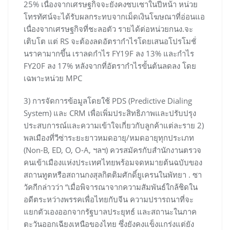
25% เนื่องจากเศรษฐกิจจะยังคงซบเซาในปีหน้า หน่วย
โทรทัศน์จะได้รับผลกระทบจากเม็ดเงินโฆษณาที่อ่อนแอ
เนื่องจากเศรษฐกิจที่ชะลอตัว รายได้ต่อหน่วยกนง.จะ
เติบโต แต่ RS จะต้องลดอัตรากำไรโดยเสนอโปรโมชั่
นราคามากขึ้น เราลดกำไร FY19F ลง 13% และกำไร
FY20F ลง 17% หลังจากที่อัตรากำไรขั้นต้นลดลง โดย
เฉพาะหน่วย MPC
3) การจัดการข้อมูลโดยใช้ PDS (Predictive Dialing
System) และ CRM เพื่อเพิ่มประสิทธิภาพและปรับปรุง
ประสบการณ์และความเข้าใจเกี่ยวกับลูกค้าแต่ละราย 2)
พลเมืองที่วีซ่าระยะยาวหมดอายุ/หมดอายุทุกประเภท
(Non-B, ED, O, O-A, ฯลฯ) ควรสมัครกับสำนักงานตรวจ
คนเข้าเมืองแห่งประเทศไทยพร้อมจดหมายต้นฉบับของ
สถานทูตหรือสถานกงสุลกิตติมศักดิ์ยูเครนในพัทยา . ซา
วัคกีกล่าวว่า “เมื่อพิจารณาจากความสัมพันธ์ใกล้ชิดใน
อดีตระหว่างพรรคเพื่อไทยกับจีน ความปรารถนาที่จะ
แยกตัวเองออกจากรัฐบาลประยุทธ์ และสถานะในภาค
ตะวันออกเฉียงเหนือของไทย ซึ่งยังคงแข็งแกร่งแต่ยัง