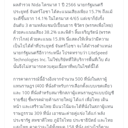
ผลสำรวจ Nida ไตรมาส 1 ปี 2566 นายกรัฐมนตรี
ประยุทธ์ จันทร์โอชา ได้คะแนนเสียงเพียง 15.7% ถึงแม้
จะดีขึ้นจาก 14.1% ในไตรมาส 4/65 แต่เขาก็ยังรั้ง
อันดับ 3 ตามหลังแชมป์เปี้ยนธาร ชิวัตร (พรรคเพื่อไทย)
ด้วยคะแนนเสียง 38.2% และพิต้า ลิ้มเจริญรัตน์ (พรรค
ก้าวไกล) ด้วยคะแนน 15.8% นี่แสดงให้เห็นว่ามีความ
เป็นไปได้ต่ำที่ประยุทธ์ จันทร์โอชา จะได้ดำรงตำแหน่ง
นายกรัฐมนตรีอีกวาระหนึ่ง โปรดทราบว่า LiteSpeed ​​
Technologies Inc. ไม่ใช่บริษัทที่ให้บริการพื้นที่เว็บ ดัง
นั้นจึงไม่สามารถควบคุมเนื้อหาที่พบในไซต์นี้ได้
การคาดการณ์นี้อ้างอิงจากจำนวน 500 ที่นั่งในสภาผู้
แทนราษฎร (400 ที่นั่งสำหรับการเลือกตั้งแบบเขตเดียว
และ 100 ที่นั่งสำหรับสมาชิกสภาผู้แทนราษฎรแบบบัญชี
รายชื่อ) ชี้พรรคฝ่ายค้านรายใหญ่ ได้แก่ เพื่อไทย เดิน
หน้า และเสรีรวมไทย มีแนวโน้มจะได้ที่นั่งในสภาผู้แทน
ราษฎรรวม 309 ที่นั่ง เอาชนะค่ายคู่แข่ง ได้แก่ พลัง
ประชารัฐ สหชาติไทย ภูมิใจไทย ประชาธิปัตย์ และไทย
แสงไทย คาดว่าจะได้ทั้งหมด 158 ที่นั่ง อย่างไรก็ตาม