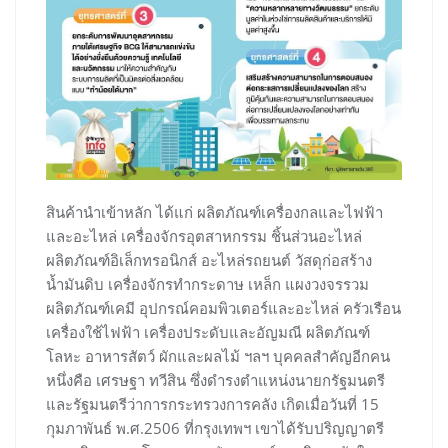
สินค้านำเข้าหลัก ได้แก่ ผลิตภัณฑ์เครื่องกลและไฟฟ้า
และอะไหล่ เครื่องจักรอุตสาหกรรม ชิ้นส่วนอะไหล่
ผลิตภัณฑ์อิเล็กทรอนิกส์ อะไหล่รถยนต์ วัสดุก่อสร้าง
น้ำมันดิบ เครื่องจักรทำกระดาษ เหล็ก แผงวงจรรวม
ผลิตภัณฑ์เคมี อุปกรณ์คอมพิวเตอร์และอะไหล่ ครัวเรือน
เครื่องใช้ไฟฟ้า เครื่องประดับและอัญมณี ผลิตภัณฑ์
โลหะ อาหารสัตว์ ผักและผลไม้ ฯลฯ บุคคลสำคัญอีกคน
หนึ่งคือ เศรษฐา ทวีสิน ซึ่งดำรงตำแหน่งนายกรัฐมนตรี
และรัฐมนตรีว่าการกระทรวงการคลัง เกิดเมื่อวันที่ 15
กุมภาพันธ์ พ.ศ.2506 ที่กรุงเทพฯ เขาได้รับปริญญาตรี