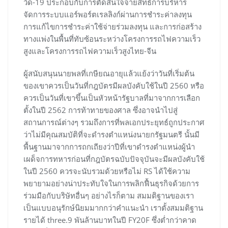
วิด-19 ประกอบกับการตัดสินใจจ่ายสิทธิการบริหาร
จัดการระบบแอร์พอร์ตเรลลิงก์ผ่านการชำระค่าลงทุน
การแก้ไขการชำระค่าใช้จ่ายร่วมลงทุน และการก่อสร้าง
ทางแพ่งในพื้นที่ทับซ้อนระหว่างโครงการรถไฟความเร็ว
สูงและโครงการรถไฟความเร็วสูงไทย-จีน
ผู้สนับสนุนนายพลที่เกษียณอายุแล้วแย้งว่าวันที่เริ่มต้น
ของเขาควรเป็นวันที่กฎบัตรมีผลบังคับใช้ในปี 2560 หรือ
ควรเป็นวันที่เขาขึ้นเป็นหัวหน้ารัฐบาลที่มาจากการเลือก
ตั้งในปี 2562 การท้าทายของศาล ซึ่งอาจนำไปสู่
สถานการณ์ต่างๆ รวมถึงการที่พลเอกประยุทธ์ถูกประกาศ
ว่าไม่มีคุณสมบัติที่จะดำรงตำแหน่งนายกรัฐมนตรี นั้นมี
พื้นฐานมาจากการถกเถียงว่าปีที่เขาดำรงตำแหน่งผู้นำ
เผด็จการทหารก่อนที่กฎบัตรฉบับปัจจุบันจะมีผลบังคับใช้
ในปี 2560 ควรจะนับรวมด้วยหรือไม่ RS ได้ใช้ความ
พยายามอย่างน่าประทับใจในการพลิกฟื้นธุรกิจด้วยการ
ร่วมมือกับบริษัทอื่นๆ อย่างไรก็ตาม สมมติฐานของเรา
เป็นแบบอนุรักษ์นิยมมากกว่าคำแนะนำ เราตั้งสมมติฐาน
รายได้ three.9 พันล้านบาทในปี FY20F ซึ่งต่ำกว่าคาด