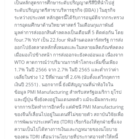
เป็นหลักสูตรการศึกษาระดับปริญญาตรีสี่ปีที่นำไปสู่
ระดับปริญญาตรีสาขาบริหารธุรกิจ (BBA) ) ในธุรกิจ
ระหว่างประเทศ หลักสูตรนี้ได้รับการอนุมัติจากกระทรวง
การอุดมศึกษาด้านวิทยาศาสตร์ ในเดือนกุมภาพันธ์
มูลค่าการส่งออกสินค้าลดลงเป็นเดือนที่ 5 ติดต่อกัน โดย
four.7% YoY เป็น 22.four พันล้านดอลลาร์สหรัฐ การส่ง
ออกไปยังตลาดหลักทั้งหมดและในหลายผลิตภัณฑ์ลดลง
เมื่อมองไปข้างหน้า การส่งออกจะยังคงอ่อนแอ เนื่องจาก
WTO คาดการณ์ว่าปริมาณการค้าโลกจะเพิ่มขึ้นเพียง
1.7% ในปี 2566 จาก 2.7% ในปี 2565 และต่ำกว่าค่า
เฉลี่ยในช่วง 12 ปีที่ผ่านมาที่ 2.6% (นับตั้งแต่วิกฤตการ
เงินปี 2551) . นอกจากนี้ ยังมีสัญญาณที่น่าท้อใจใน
ข้อมูล PMI Manufacturing สำหรับสหรัฐอเมริกา ยุโรป
และญี่ปุ่น ซึ่งยังคงอยู่ในแดนหดตัว แม้จะมีผลกระทบ
จากการเปิดทำการอีกครั้ง แต่ดัชนี PMI Manufacturing
ของจีนก็เลื่อนไปอยู่ในแดนที่ไม่ขยายตัว สถาบันวิจัยเพื่อ
การพัฒนาประเทศไทย (TDRI) เรียกร้องให้ทุกฝ่ายชี้แจง
ความเป็นไปได้ทางการเงินและกฎหมายของนโยบาย
ของตน TDRI เตือนว่านโยบายที่ประกาศอาจทำให้หนี้