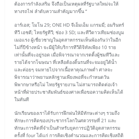
ต้องการกำลังเสริม จึงถือเป็นเหตุผลที่รัฐบาลใหม่จะให้
ทางรถไฟ ลำดับความสำคัญมากขึ้น “
อาร์เอส; โมโน 29; ONE HD จีเอ็มเอ็ม แกรมมี่; อมรินทร์
ทีวี เอชดี; ไทยรัฐทีวี; ช่อง 3 SD; และทีวีดาวเทียมช่องบูม
เมอแรง ผู้เชี่ยวชาญในอุตสาหกรรมเห็นพ้องกันว่าในอีก
ไม่กี่ปีข้างหน้า จะมีผู้ให้บริการทีวีดิจิทัลเพียง 10 ราย
เท่านั้นที่จะอยู่รอด เมื่อพิจารณาจากเรตติ้งผู้ชมทีวีและ
รายได้จากโฆษณา ที่เหลือต้องดิ้นรนที่จะจมอยู่ใต้น้ำ
และค่อยๆ จมหายไปจากเนื้อหาคุณภาพต่ำ ศาลจะ
พิจารณาว่าพยานหลักฐานเพียงพอที่จะกำหนดวัน
พิพากษาหรือไม่ ไทยรัฐรายงาน ไม่สามารถติดต่อเจ้า
หน้าที่ฝ่ายประชาสัมพันธ์ของศาลเพื่อขอความคิดเห็นได้
ในทันที
นักเรียนของเราได้รับการฝึกฝนให้มีทักษะต่างๆ รวมถึง
ทักษะการคิดของประชากรโลกในศตวรรษที่ 21 และ
ทักษะการคิดที่จำเป็นสำหรับยุคการปฏิวัติอุตสาหกรรม
ครั้งที่ four ได้แก่ การคิดเชิงคำนวณและการคิดเชิงสถิติ