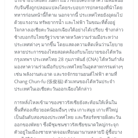
ประชาธิปไตยตะวันตก แม้ว่าจะยังคงรักษาความสัมพันธ์
กับจีนซึ่งถูกปลอมแปลงโดยระบอบการปกครองที่นำโดย
ทหารก่อนหน้านี้ก็ตาม นอกจากนี้ ประเทศไทยยังอุดมไป
ด้วยแรงงาน ทรัพยากรน้ำ และไฟฟ้า ในขณะที่ตั้งอยู่
ใจกลางเอเชียตะวันออกเฉียงใต้อย่างได้เปรียบ ช้างกล่าว
ช้างบอกกับไทยรัฐว่าเขาคาดหวังความร่วมมือระหว่าง
ประเทศต่างๆ มากขึ้น โดยแสดงความคิดเห็นว่านโยบาย
หลายประการของไทยสอดคล้องกับนโยบายของไต้หวัน
กรุงเทพฯ ประเทศไทย 28 กุมภาพันธ์ (CNA) ไต้หวันกำลัง
มองหาความร่วมมือกับประเทศไทยในอุตสาหกรรมต่างๆ
เช่น พลังงานสะอาด และรถจักรยานยนต์ไฟฟ้า ตามที่
Chang Chun-fu (張俊福) ตัวแทนของไต้หวันประจำ
ประเทศในเอเชียตะวันออกเฉียงใต้กล่าว
การหลั่งไหลเข้ามาของชาวรัสเซียยังสะท้อนให้เห็นใน
พื้นที่ท่องเที่ยวยอดนิยมอื่นๆ เช่น เกาะสมุย เกาะที่ใหญ่
เป็นอันดับสองของประเทศไทย และรีสอร์ทชายฝั่งตะวัน
ออกของพัทยา ซึ่งมีชุมชนชาวรัสเซียขนาดใหญ่กระจุก
ตัวอยู่ในเมืองชายหาดจอมเทียนมานานหลายปี ผู้ซื้อบาง