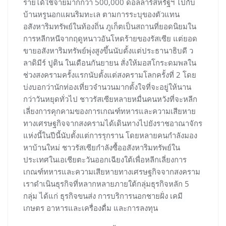
รายได้ใช้จ่ายมากกว่า 500,000 ดอลลาร์สหรัฐฯ ไปกับ
บ้านหรูนอกแผนริมทะเล ตามการระบุของตัวแทน
อสังหาริมทรัพย์ในท้องถิ่น ภูเก็ตเป็นสถานที่ยอดนิยมใน
การหลีกหนีจากฤดูหนาวอันโหดร้ายของรัสเซีย แต่ยอด
ขายอสังหาริมทรัพย์พุ่งสูงขึ้นนับตั้งแต่ประธานาธิบดี ว
ลาดิมีร์ ปูติน ในเดือนกันยายน สั่งให้มอสโกระดมพลใน
ช่วงสงครามครั้งแรกนับตั้งแต่สงครามโลกครั้งที่ 2 โดย
บ่งบอกว่านักท่องเที่ยวจำนวนมากตั้งใจที่จะอยู่ให้นาน
กว่าวันหยุดทั่วไป ชาวรัสเซียหลายหมื่นคนหวังที่จะหลีก
เลี่ยงการคุกคามของการเกณฑ์ทหารและความเสียหาย
ทางเศรษฐกิจจากสงครามได้เดินทางไปยังราชอาณาจักร
แห่งนี้ในปีนี้นับตั้งแต่การรุกราน โดยหลายคนกำลังมอง
หาบ้านใหม่ ชาวรัสเซียกำลังซื้ออสังหาริมทรัพย์ใน
ประเทศในเอเชียตะวันออกเฉียงใต้เพื่อหลีกเลี่ยงการ
เกณฑ์ทหารและความเสียหายทางเศรษฐกิจจากสงคราม
เราดำเนินธุรกิจที่หลากหลายภายใต้กลุ่มธุรกิจหลัก 5
กลุ่ม ได้แก่ ธุรกิจขนส่ง การบริการนอกชายฝั่ง เคมี
เกษตร อาหารและเครื่องดื่ม และการลงทุน