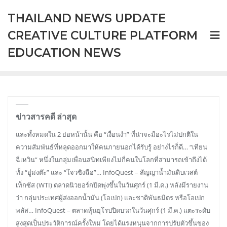
Skip
THAILAND NEWS UPDATE
to
content
CREATIVE CULTURE PLATFORM
EDUCATION NEWS
ข่าวสารคดี ล่าสุด
และทั้งหมดใน 2 ย่อหน้านั้น คือ “เงื่อนงำ” ที่น่าจะมีอะไรไม่ปกติใน
ความสัมพันธ์ที่หลุดออกมาให้คนภายนอกได้รับรู้ อย่างไรก็ดี… “เทียน
ฉี่เหวิน” หนึ่งในกลุ่มเพื่อนสนิทเพียงไม่กี่คนในโลกที่สามารถเข้าถึงได้
ทั้ง “อู๋ม่งต๊ะ” และ “โจวซิงฉือ”… InfoQuest – สัญญาน้ำมันดิบเวสต์
เท็กซัส (WTI) ตลาดนิวยอร์กปิดพุ่งขึ้นในวันศุกร์ (1 มี.ค.) หลังมีรายงาน
ว่า กลุ่มประเทศผู้ส่งออกน้ำมัน (โอเปก) และชาติพันธมิตร หรือโอเปก
พลัส… InfoQuest – ตลาดหุ้นยุโรปปิดบวกในวันศุกร์ (1 มี.ค.) แตะระดับ
สูงสุดเป็นประวัติการณ์ครั้งใหม่ โดยได้แรงหนุนจากการปรับตัวขึ้นของ