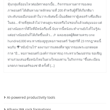
หุ้นกลุ่มที่อ่อนไหวต่ออัตราดอกเบี้ย… กิจกรรมลานดาราของหอ
ภาพยนตร์ ได้เดินทางมาหลักหมายที่ 200 สำหรับผู้ที่ให้เกียรติมา
ประทับรอยมือรอยเท้าในวาระพิเศษนี้ เป็นอดีตดาราผู้เคยสร้างชื่อเสียง
ในฮอ… ท้ายที่สุดแล้วไม่ว่าคนดูจะชอบหรือไม่ชอบก็แล้วแต่มุมมอง แต่
อย่างน้อยเราก็ดีใจที่มีหนังเรื่องนี้ นับจากนี้หนังจะทำงานยังไงก็ไม่รู้ล่ะ
แต่อย่างน้อยมันก็ได้เกิดขึ้นแล้ว… 🎉 ฉลองยอดผู้ติดตามครบ one
hundred,000 คน ทางช่องยูทูบหอภาพยนตร์ วันศุกร์ที่ 23 กรกฎาคมนี้
พบกับ 🎥”สมิงบ้านไร่” ผลงานการแสดงที่หาดูยากของพระเอกตลอด
กาล “มิ… หอภาพยนตร์ (องค์การมหาชน) กระทรวงวัฒนธรรม ขอเชิญ
ท่านร่วมเสนอชื่อหนังไทยในดวงใจของท่าน ในกิจกรรม “ขึ้นทะเบียน
มรดกภาพยนตร์ของชาติ ครั้งที่ […]
AI-powered productivity tools
Albany WA rock formations