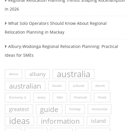
Regional Relocation Planning Trends Shaping Rockhampton
in 2026
What Solo Operators Should Know About Regional
Relocation Planning in Mackay
Albury-Wodonga Regional Relocation Planning: Practical
Ideas for SMEs
australia
albany
about
australian
books
cultural
ebook
Economy is
every
falls
financial
finest
guide
greatest
holiday
horizontal
ideas
information
island