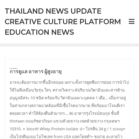
Skip
THAILAND NEWS UPDATE
to
content
CREATIVE CULTURE PLATFORM
EDUCATION NEWS
การดูแล อาหาร ผู้สูงอายุ
อาจจะต้องการมากขึ้นอีกหน่อย เพราะทั้งการดูดซึมการย่อย การนำไป
ใช้ไม่ดีเหมือนวัยรุ่น ใสๆ. ตรวจวิเคราะห์ปริมาณวิตามินและสารต้าน
อนุมูลอิสระ 10 ชนิด​ พร้อมรับ วิตามินเฉพาะบุคคล 1 เดือ… เมื่อเราอยู่
ในท่ามกลางสภาพแวดล้อมที่มีเชื้อโรคมากมาย ที่พร้อมมาโจมตีเรา
ตลอดเวลา ทำให้ต้องตื่นตัวมากก… 46 อาคารรุ่งโรจน์ธนกุล ชั้นที่
thirteen ถนนรัชดาภิเษก แขวงห้วยขวาง เขตห้วยขวาง กรุงเทพฯ
10310. ➣ biovitt Whey Protein Isolate ☺︎• โปรตีน 34 g / 1 scoop•
เป็นโปรตีนแบบ ไอโซเลท from USA แลคโตสต่ำ• ชงง่าย ละลายไว