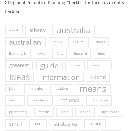
Regional Relocation Planning Checklist for Farmers in Coffs
Harbour
australia
albany
about
australian
books
cultural
ebook
Economy is
every
falls
financial
finest
guide
greatest
holiday
horizontal
ideas
information
island
means
japan
kimberley
locations
national
mission
mountains
nationwide
promontory
remain
rocks
seaside
significance
small
strategies
south
thailand